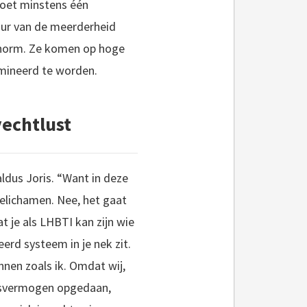
moet minstens één
uur van de meerderheid
e norm. Ze komen op hoge
imineerd te worden.
vechtlust
aldus Joris. “Want in deze
elichamen. Nee, het gaat
 je als LHBTI kan zijn wie
erd systeem in je nek zit.
annen zoals ik. Omdat wij,
ngsvermogen opgedaan,