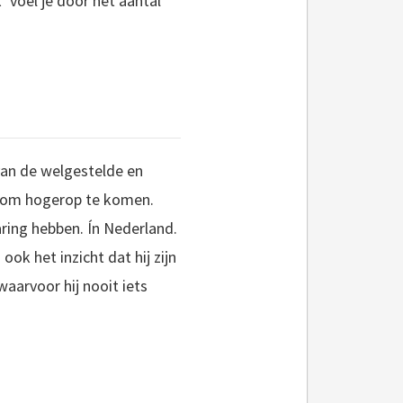
k’ voel je door het aantal
 van de welgestelde en
en om hogerop te komen.
ring hebben. Ín Nederland.
ok het inzicht dat hij zijn
aarvoor hij nooit iets