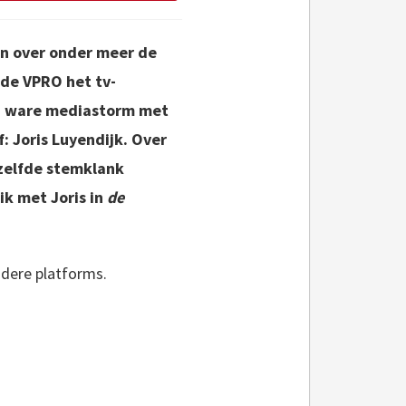
en over onder meer de
 de VPRO het tv-
en ware mediastorm met
: Joris Luyendijk. Over
ezelfde stemklank
k met Joris in
de
ndere platforms.