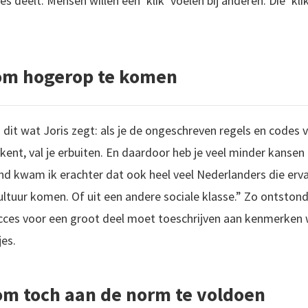
jes deelt. Mensen willen een ‘klik’ voelen bij anderen. Die ‘kli
om hogerop te komen
s dit wat Joris zegt: als je de ongeschreven regels en codes
kent, val je erbuiten. En daardoor heb je veel minder kans
d kwam ik erachter dat ook heel veel Nederlanders die erva
tuur komen. Of uit een andere sociale klasse.” Zo ontstond o
cces voor een groot deel moet toeschrijven aan kenmerken w
jes.
 om toch aan de norm te voldoen