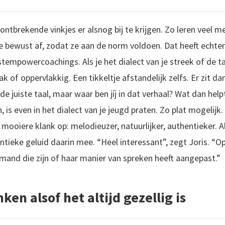
ntbrekende vinkjes er alsnog bij te krijgen. Zo leren veel m
se bewust af, zodat ze aan de norm voldoen. Dat heeft echte
 stempowercoachings. Als je het dialect van je streek of de t
lak of oppervlakkig. Een tikkeltje afstandelijk zelfs. Er zit d
de juiste taal, maar waar ben jíj in dat verhaal? Wat dan he
 is even in het dialect van je jeugd praten. Zo plat mogelijk.
 mooiere klank op: melodieuzer, natuurlijker, authentieker. 
ntieke geluid daarin mee. “Heel interessant”, zegt Joris. “
r iemand die zijn of haar manier van spreken heeft aangepast.”
ken alsof het altijd gezellig is