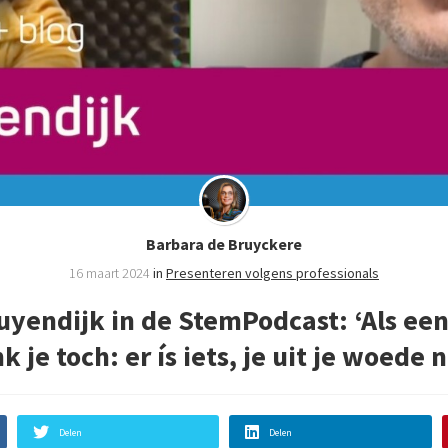
Barbara de Bruyckere
16 maart 2024
in
Presenteren volgens professionals
Luyendijk in de StemPodcast: ‘Als ee
k je toch: er ís iets, je uit je woede n
Delen
Delen