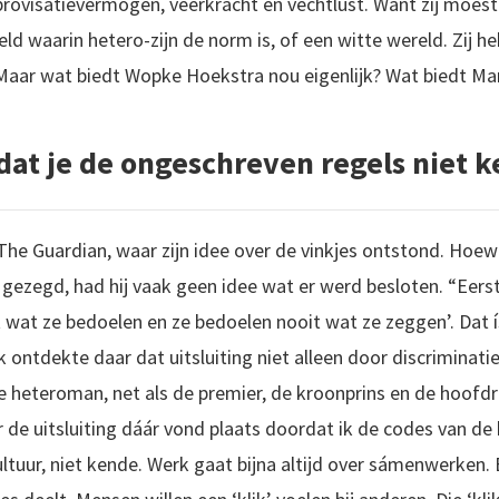
ovisatievermogen, veerkracht en vechtlust. Want zij moeste
d waarin hetero-zijn de norm is, of een witte wereld. Zij h
Maar wat biedt Wopke Hoekstra nou eigenlijk? Wat biedt Mar
dat je de ongeschreven regels niet k
The Guardian, waar zijn idee over de vinkjes ontstond. Hoewe
 gezegd, had hij vaak geen idee wat er werd besloten. “Eerst 
 wat ze bedoelen en ze bedoelen nooit wat ze zeggen’. Dat 
Ik ontdekte daar dat uitsluiting niet alleen door discriminati
 heteroman, net als de premier, de kroonprins en de hoofdr
 de uitsluiting dáár vond plaats doordat ik de codes van d
ultuur, niet kende. Werk gaat bijna altijd over sámenwerke