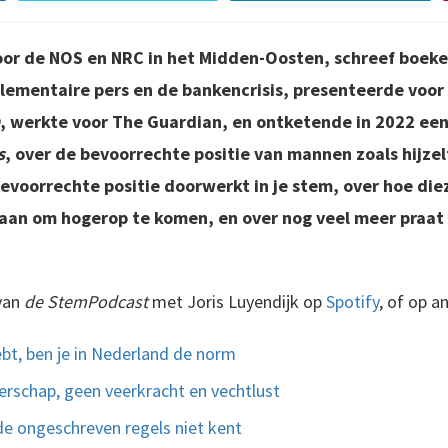
oor de NOS en NRC in het Midden-Oosten, schreef boek
lementaire pers en de bankencrisis, presenteerde voor
, werkte voor The Guardian, en ontketende in 2022 e
s
, over de bevoorrechte positie van mannen zoals hijzelf
evoorrechte positie doorwerkt in je stem, over hoe di
aan om hogerop te komen, en over nog veel meer praat i
 van
de StemPodcast
met Joris Luyendijk op
Spotify
, of op a
hebt, ben je in Nederland de norm
derschap, geen veerkracht en vechtlust
 de ongeschreven regels niet kent