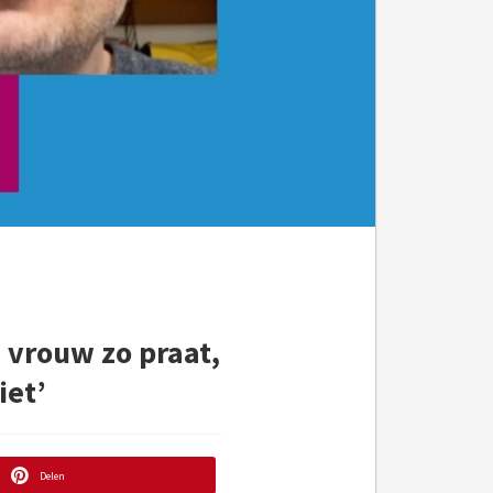
n vrouw zo praat,
iet’
Delen