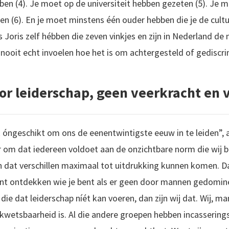
n (4). Je moet op de universiteit hebben gezeten (5). Je 
n (6). En je moet minstens één ouder hebben die je de cult
 Joris zelf hébben die zeven vinkjes en zijn in Nederland d
 nooit echt invoelen hoe het is om achtergesteld of gediscr
or leiderschap, geen veerkracht en 
ek óngeschikt om ons de eenentwintigste eeuw in te leiden”, 
 om dat iedereen voldoet aan de onzichtbare norm die wij b
dat verschillen maximaal tot uitdrukking kunnen komen. Dat
kunt ontdekken wie je bent als er geen door mannen gedomine
 die dat leiderschap níét kan voeren, dan zijn wij dat. Wij, m
t kwetsbaarheid is. Al die andere groepen hebben incasseri