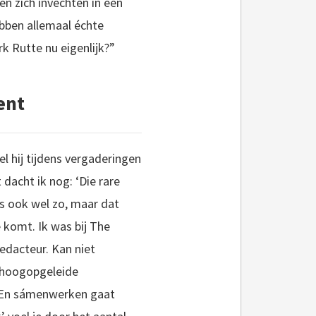
n zich invechten in een
ebben allemaal échte
k Rutte nu eigenlijk?”
ent
l hij tijdens vergaderingen
dacht ik nog: ‘Die rare
ís ook wel zo, maar dat
e komt. Ik was bij The
edacteur. Kan niet
e hoogopgeleide
n. En sámenwerken gaat