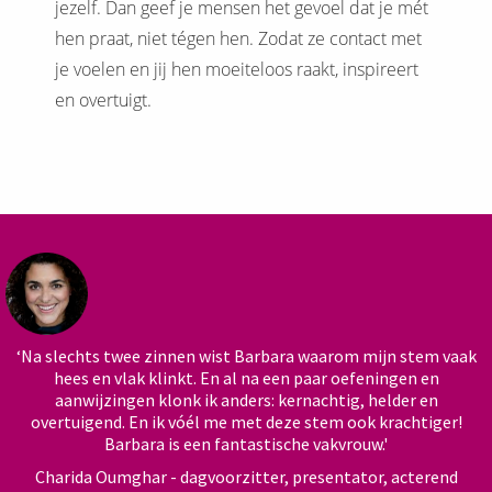
jezelf. Dan geef je mensen het gevoel dat je mét
hen praat, niet tégen hen. Zodat ze contact met
je voelen en jij hen moeiteloos raakt, inspireert
en overtuigt.
‘Na slechts twee zinnen wist Barbara waarom mijn stem vaak
hees en vlak klinkt. En al na een paar oefeningen en
aanwijzingen klonk ik anders: kernachtig, helder en
overtuigend. En ik vóél me met deze stem ook krachtiger!
Barbara is een fantastische vakvrouw.'
Charida Oumghar - dagvoorzitter, presentator, acterend