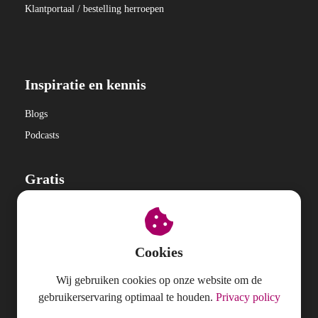
Klantportaal / bestelling herroepen
Inspiratie en kennis
Blogs
Podcasts
Gratis
Online training (3 video's + bonus)
Oefeningen om te klinken als de expert die je bent
Cookies
Oefeningen om empathischer of overtuigender te klinken
Oefeningen om met meer melodie in je stem te spreken
Wij gebruiken cookies op onze website om de
Tongbrekers en andere articulatieoefeningen
gebruikerservaring optimaal te houden.
Privacy policy
Tips om heesheid te voorkomen