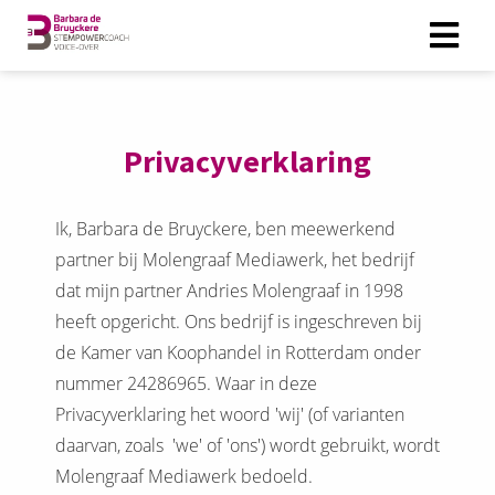
ngen
Privacyverklaring
 policy
Ik, Barbara de Bruyckere, ben meewerkend
partner bij Molengraaf Mediawerk, het bedrijf
oneel
dat mijn partner Andries Molengraaf in 1998
onele
heeft opgericht. Ons bedrijf is ingeschreven bij
s zijn
kelijk om
de Kamer van Koophandel in Rotterdam onder
bsite te
nummer 24286965. Waar in deze
ken. Ze
Privacyverklaring het woord 'wij' (of varianten
 gebruikt
daarvan, zoals 'we' of 'ons') wordt gebruikt, wordt
asisfuncties
Molengraaf Mediawerk bedoeld.
der deze