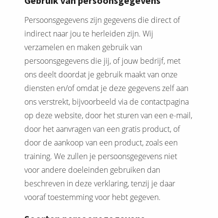
Gebruik van persoonsgegevens
 op de
Persoonsgegevens zijn gegevens die direct of
e. Hierdoor
 website-
indirect naar jou te herleiden zijn. Wij
ren
verzamelen en maken gebruik van
nte
persoonsgegevens die jij, of jouw bedrijf, met
enties
ons deelt doordat je gebruik maakt van onze
gebaseerd
diensten en/of omdat je deze gegevens zelf aan
 gedrag van
ons verstrekt, bijvoorbeeld via de contactpagina
ezoeker.
op deze website, door het sturen van een e-mail,
door het aanvragen van een gratis product, of
uren
door de aankoop van een product, zoals een
training. We zullen je persoonsgegevens niet
voor andere doeleinden gebruiken dan
beschreven in deze verklaring, tenzij je daar
vooraf toestemming voor hebt gegeven.