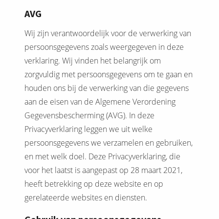
s kan de
AVG
e niet
oneren.
Wij zijn verantwoordelijk voor de verwerking van
persoonsgegevens zoals weergegeven in deze
ieken
verklaring. Wij vinden het belangrijk om
ische
zorgvuldig met persoonsgegevens om te gaan en
s worden
kt om
houden ons bij de verwerking van die gegevens
em
aan de eisen van de Algemene Verordening
tie te
Gegevensbescherming (AVG). In deze
elen over
Privacyverklaring leggen we uit welke
drag van
persoonsgegevens we verzamelen en gebruiken,
zoeker op
en met welk doel. Deze Privacyverklaring, die
site.
voor het laatst is aangepast op 28 maart 2021,
ing
heeft betrekking op deze website en op
ingcookies
gerelateerde websites en diensten.
 gebruikt
oekers te