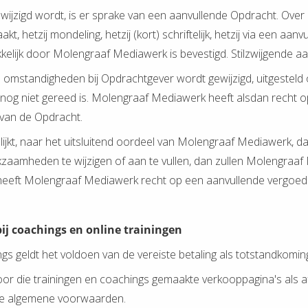
ijzigd wordt, is er sprake van een aanvullende Opdracht. Over
 hetzij mondeling, hetzij (kort) schriftelijk, hetzij via een aanv
ukkelijk door Molengraaf Mediawerk is bevestigd. Stilzwijgende aa
e omstandigheden bij Opdrachtgever wordt gewijzigd, uitgesteld
t nog niet gereed is. Molengraaf Mediawerk heeft alsdan recht o
 van de Opdracht.
blijkt, naar het uitsluitend oordeel van Molengraaf Mediawerk, d
kzaamheden te wijzigen of aan te vullen, dan zullen Molengraa
eeft Molengraaf Mediawerk recht op een aanvullende vergoedi
j coachings en online trainingen
ings geldt het voldoen van de vereiste betaling als totstandkom
 voor die trainingen en coachings gemaakte verkooppagina's al
eze algemene voorwaarden.