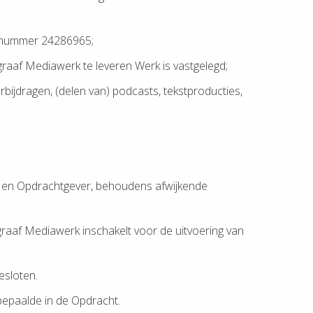
r nummer 24286965;
aaf Mediawerk te leveren Werk is vastgelegd;
rbijdragen, (delen van) podcasts, tekstproducties,
k en Opdrachtgever, behoudens afwijkende
aaf Mediawerk inschakelt voor de uitvoering van
gesloten.
bepaalde in de Opdracht.