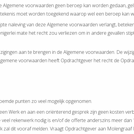
deze Algemene voorwaarden geen beroep kan worden gedaan, geld
 betekenis moet worden toegekend waarop wel een beroep kan
ipte naleving van deze Algemene voorwaarden verlangt, betekent
nigerlei mate het recht zou verliezen om in andere gevallen st
jzigingen aan te brengen in de Algemene voorwaarden. De wijzi
 de Algemene voorwaarden heeft Opdrachtgever het recht de Opdra
genoemde punten zo veel mogelijk opgenomen.
een Werk en aan een oriënterend gesprek zijn geen kosten verb
veel rekenwerk nodig is en/of de offerte anderszins meer dan 1
 zal dit vooraf melden. Vraagt Opdrachtgever aan Molengraaf