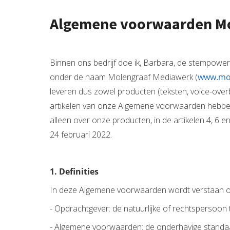
ezoeker.
Algemene voorwaarden M
Voorkeuren opslaan
Binnen ons bedrijf doe ik, Barbara, de stempowe
onder de naam Molengraaf Mediawerk (
www.mol
leveren dus zowel producten (teksten, voice-overbi
artikelen van onze Algemene voorwaarden hebben b
alleen over onze producten, in de artikelen 4, 6
24 februari 2022.
1. Definities
In deze Algemene voorwaarden wordt verstaan o
- Opdrachtgever: de natuurlijke of rechtspersoo
- Algemene voorwaarden: de onderhavige standaa