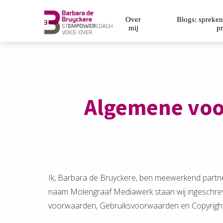
m anoniem
Over
Blogs: spreken
nformatie te
mij
pr
erzamelen over
et gedrag van een
ezoeker op de
ebsite.
arketing
Algemene voo
arketingcookies
orden gebruikt
m bezoekers te
olgen op de
ebsite. Hierdoor
unnen website-
igenaren relevante
Ik, Barbara de Bruyckere, ben meewerkend partner
dvertenties tonen
naam Molengraaf Mediawerk staan wij ingeschre
ebaseerd op het
voorwaarden, Gebruiksvoorwaarden en Copyright
edrag van deze