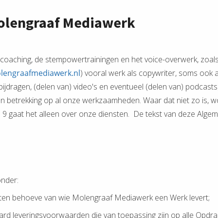
olengraaf Mediawerk
rcoaching, de stempowertrainingen en het voice-overwerk, zoal
engraafmediawerk.nl
) vooral werk als copywriter, soms ook als
jdragen, (delen van) video's en eventueel (delen van) podcasts) 
etrekking op al onze werkzaamheden. Waar dat niet zo is, wordt
 en 9 gaat het alleen over onze diensten. De tekst van deze Alg
nder:
n ten behoeve van wie Molengraaf Mediawerk een Werk levert;
rd leveringsvoorwaarden die van toepassing zijn op alle Opd