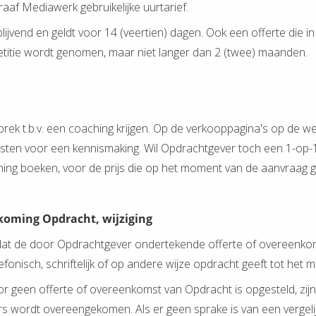
aaf Mediawerk gebruikelijke uurtarief.
lijvend en geldt voor 14 (veertien) dagen. Ook een offerte die in c
petitie wordt genomen, maar niet langer dan 2 (twee) maanden.
ek t.b.v. een coaching krijgen. Op de verkooppagina's op de we
iensten voor een kennismaking. Wil Opdrachtgever toch een 1-o
g boeken, voor de prijs die op het moment van de aanvraag ge
koming Opdracht, wijziging
dat de door Opdrachtgever ondertekende offerte of overeenk
onisch, schriftelijk of op andere wijze opdracht geeft tot het
r geen offerte of overeenkomst van Opdracht is opgesteld, zijn
nders wordt overeengekomen. Als er geen sprake is van een verge