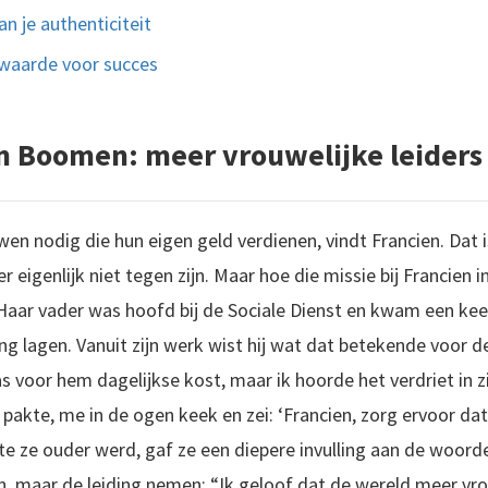
n je authenticiteit
rwaarde voor succes
n Boomen: meer vrouwelijke leiders
n nodig die hun eigen geld verdienen, vindt Francien. Dat is
r eigenlijk niet tegen zijn. Maar hoe die missie bij Francien 
 Haar vader was hoofd bij de Sociale Dienst en kwam een ke
ing lagen. Vanuit zijn werk wist hij wat dat betekende voor 
s voor hem dagelijkse kost, maar ik hoorde het verdriet in z
 pakte, me in de ogen keek en zei: ‘Francien, zorg ervoor dat 
ate ze ouder werd, gaf ze een diepere invulling aan de woorde
en, maar de leiding nemen: “Ik geloof dat de wereld meer vro