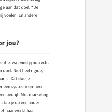
age aan dat doel. “De
rij voelen. En andere
or jou?
entie: wat vind jij nou echt
n doel. Niet heel rigide,
ar is. Dat doe je
e er een systeem omheen
 een bedrijf. Met marketing
n stap je op een ander
met haar werkt haar