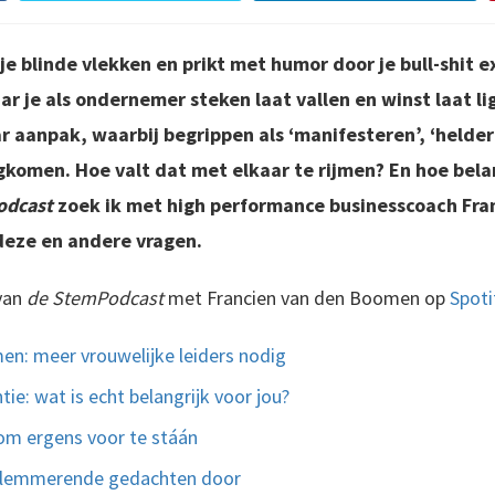
 je blinde vlekken en prikt met humor door je bull-shit 
je als ondernemer steken laat vallen en winst laat ligg
ar aanpak, waarbij begrippen als ‘manifesteren’, ‘helder
komen. Hoe valt dat met elkaar te rijmen? En hoe belan
odcast
zoek ik met high performance businesscoach Fr
eze en andere vragen.
 van
de StemPodcast
met Francien van den Boomen op
Spoti
en: meer vrouwelijke leiders nodig
tie: wat is echt belangrijk voor jou?
 om ergens voor te stáán
 belemmerende gedachten door