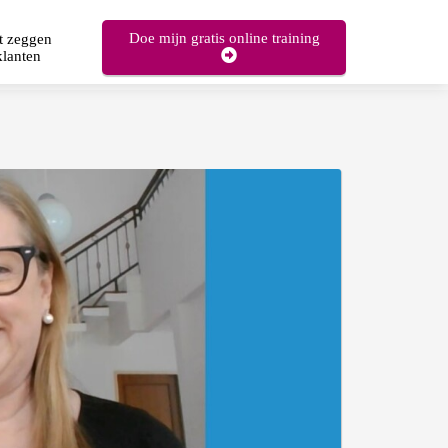
Doe mijn gratis online training
t zeggen
klanten