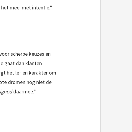
het mee: met intentie.”
t voor scherpe keuzes en
 Je gaat dan klanten
ergt het lef en karakter om
rote dromen nog niet de
ligned
daarmee.”