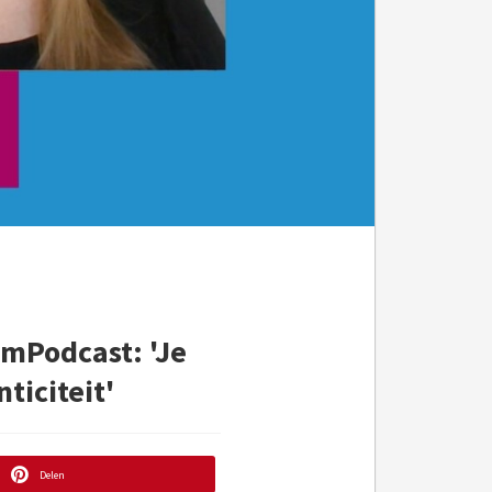
mPodcast: 'Je
ticiteit'
Delen