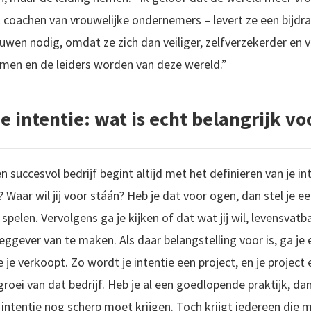
t coachen van vrouwelijke ondernemers – levert ze een bijdr
uwen nodig, omdat ze zich dan veiliger, zelfverzekerder en v
men en de leiders worden van deze wereld.”
e intentie: wat is echt belangrijk vo
n succesvol bedrijf begint altijd met het definiëren van je int
? Waar wil jij voor stáán? Heb je dat voor ogen, dan stel je ee
pelen. Vervolgens ga je kijken of dat wat jij wil, levensvatba
eggever van te maken. Als daar belangstelling voor is, ga j
je verkoopt. Zo wordt je intentie een project, en je project
roei van dat bedrijf. Heb je al een goedlopende praktijk, da
 intentie nog scherp moet krijgen. Toch krijgt iedereen die 