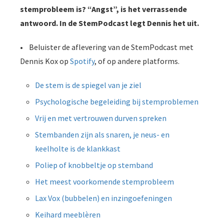
stemprobleem is? “Angst”, is het verrassende
 op de
e. Hierdoor
antwoord. In de StemPodcast legt Dennis het uit.
 website-
ren
•
Beluister de aflevering van de StemPodcast met
nte
Dennis Kox op
Spotify
, of op andere platforms.
enties
gebaseerd
De stem is de spiegel van je ziel
 gedrag van
Psychologische begeleiding bij stemproblemen
ezoeker.
Vrij en met vertrouwen durven spreken
Stembanden zijn als snaren, je neus- en
uren
keelholte is de klankkast
Poliep of knobbeltje op stemband
Het meest voorkomende stemprobleem
Lax Vox (bubbelen) en inzingoefeningen
Keihard meeblèren