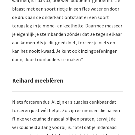
warmen, is Lax Vox, ook wel ‘bubbelen’ genoemd. “Je
blaast met een soort rietje in een fles water en door
de druk aan de onderkant ontstaat er een soort
terugslag in je mond- en keelholte. Daarmee masseer
je eigenlijk je stembanden zónder dat ze tegen elkaar
aan komen. Als je dit goed doet, forceer je niets en
kan het nooit kwaad. Je kunt ook inzingoefeningen
doen, door toonladders te maken.”
Keihard meeblèren
Niets forceren dus. Al zijn er situaties denkbaar dat
forceren juist wél helpt. Zo zijn er mensen die na een
flinke verkoudheid nasaal blijven praten, terwijl de
verkoudheid allang voorbij is. “Stel dat je inderdaad