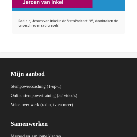
Radio-dj Jeroen van Inkel in de StemPodcast: ‘Wij doorbraken de
ongeschreven radioregels’
Mijn aanbod
Stempowercoaching (
1-op-1)
Online stempowertraining (32 video's)
Voice-over werk (radio, tv en meer)
Samenwerken
Masterclass aan jouw klanten