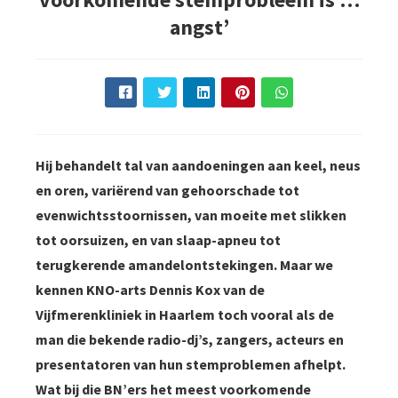
s kan de
angst’
e niet
oneren.
ieken
ische
s worden
kt om
Hij behandelt tal van aandoeningen aan keel, neus
em
en oren, variërend van gehoorschade tot
tie te
evenwichtsstoornissen, van moeite met slikken
elen over
tot oorsuizen, en van slaap-apneu tot
drag van
terugkerende amandelontstekingen. Maar we
zoeker op
site.
kennen KNO-arts Dennis Kox van de
Vijfmerenkliniek in Haarlem toch vooral als de
ing
man die bekende radio-dj’s, zangers, acteurs en
ingcookies
presentatoren van hun stemproblemen afhelpt.
 gebruikt
Wat bij die BN’ers het meest voorkomende
oekers te