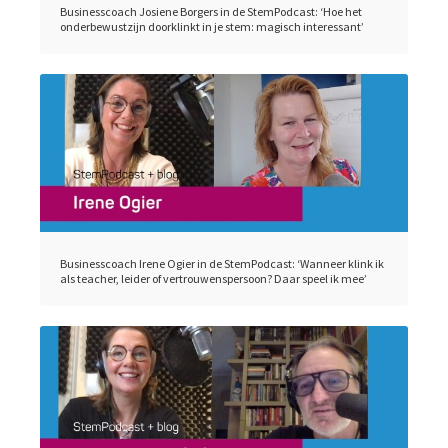
Businesscoach Josiene Borgers in de StemPodcast: ‘Hoe het
onderbewustzijn doorklinkt in je stem: magisch interessant’
Businesscoach Irene Ogier in de StemPodcast: ‘Wanneer klink ik
als teacher, leider of vertrouwenspersoon? Daar speel ik mee’